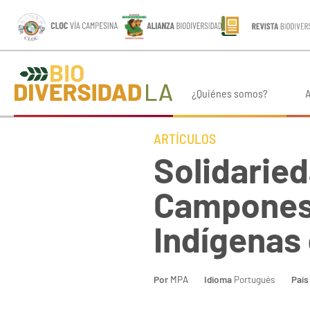
¿Quiénes somos?
A
ARTÍCULOS
Solidarie
Campones
Indígenas
Por
MPA
Idioma
Portugués
País