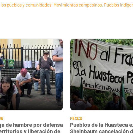
 los pueblos y comunidades
,
Movimientos campesinos
,
Pueblos indíge
OR
MÉXICO
ga de hambre por defensa
Pueblos de la Huasteca e
erritorios y liberación de
Sheinbaum cancelación d