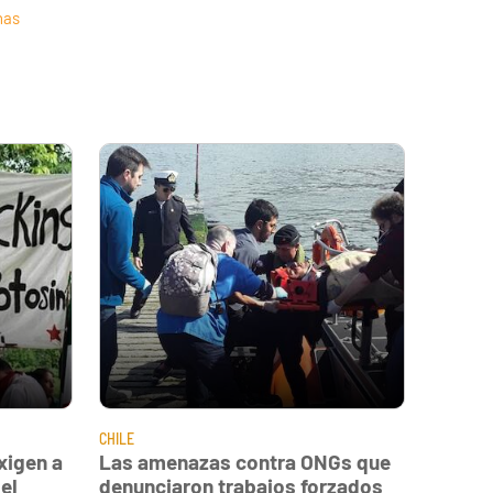
nas
CHILE
xigen a
Las amenazas contra ONGs que
el
denunciaron trabajos forzados