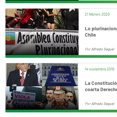
21 febrero 2020
Lo plurinacion
Chile
Por
Alfredo Seguel
14 noviembre 2019
La Constitución
coarta Derec
Por
Alfredo Seguel