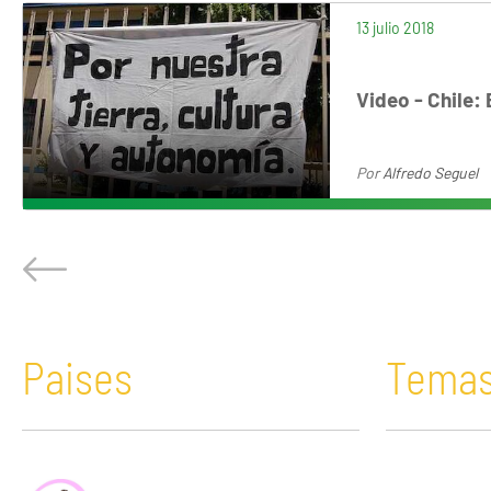
13 julio 2018
Video - Chile:
Por
Alfredo Seguel
Paises
Tema
África
Acaparamiento de tierras
Bolivia
Comunicació