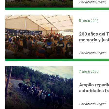
Por
Alfredo Seguel
8 enero 2025
200 años del 
memoria y just
Por
Alfredo Seguel
7 enero 2025
Amplio repudio
autoridades tr
Por
Alfredo Seguel