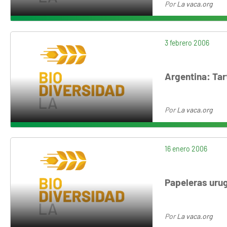
Por
La vaca.org
3 febrero 2006
Argentina: Tar
Por
La vaca.org
16 enero 2006
Papeleras urug
Por
La vaca.org