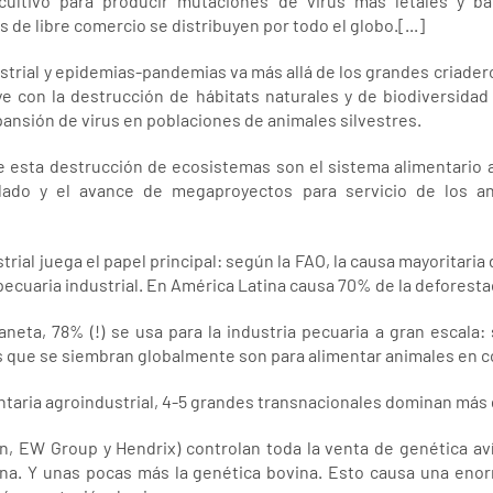
cultivo para producir mutaciones de virus más letales y bac
s de libre comercio se distribuyen por todo el globo.[...]
ustrial y epidemias-pandemias va más allá de los grandes criader
ye con la destrucción de hábitats naturales y de biodiversid
pansión de virus en poblaciones de animales silvestres.
 esta destrucción de ecosistemas son el sistema alimentario a
ado y el avance de megaproyectos para servicio de los ant
trial juega el papel principal: según la FAO, la causa mayoritari
pecuaria industrial. En América Latina causa 70% de la deforestac
planeta, 78% (!) se usa para la industria pecuaria a gran escala
es que se siembran globalmente son para alimentar animales en 
ntaria agroindustrial, 4-5 grandes transnacionales dominan más
 EW Group y Hendrix) controlan toda la venta de genética avíc
ina. Y unas pocas más la genética bovina. Esto causa una eno