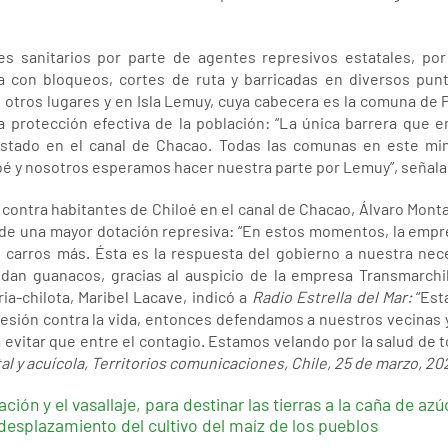
es sanitarios por parte de agentes represivos estatales, por
ta con bloqueos, cortes de ruta y barricadas en diversos pun
 en otros lugares y en Isla Lemuy, cuya cabecera es la comuna de
a protección efectiva de la población: “La única barrera que e
 Estado en el canal de Chacao. Todas las comunas en este mi
loé y nosotros esperamos hacer nuestra parte por Lemuy”, señala
 contra habitantes de Chiloé en el canal de Chacao, Álvaro Mo
a de una mayor dotación represiva: “En estos momentos, la emp
s carros más. Ésta es la respuesta del gobierno a nuestra ne
an guanacos, gracias al auspicio de la empresa Transmarchil
ia-chilota, Maribel Lacave, indicó a
Radio Estrella del Mar:
“Est
esión contra la vida, entonces defendamos a nuestros vecinas y
 evitar que entre el contagio. Estamos velando por la salud de 
tal y acuícola, Territorios comunicaciones, Chile, 25 de marzo, 20
ón y el vasallaje, para destinar las tierras a la caña de azú
 desplazamiento del cultivo del maíz de los pueblos