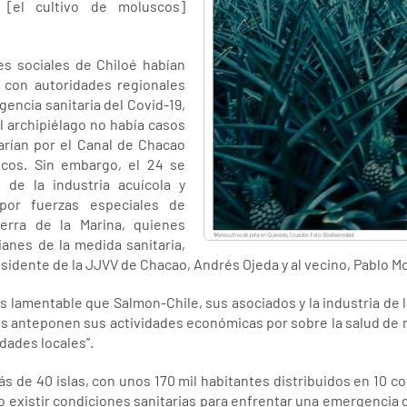
a [el cultivo de moluscos]
es sociales de Chiloé habían
 con autoridades regionales
gencia sanitaria del Covid-19,
 archipiélago no había casos
arían por el Canal de Chacao
icos. Sin embargo, el 24 se
 de la industria acuícola y
por fuerzas especiales de
erra de la Marina, quienes
anes de la medida sanitaria,
esidente de la JJVV de Chacao, Andrés Ojeda y al vecino, Pablo 
es lamentable que Salmon-Chile, sus asociados y la industria de la
os anteponen sus actividades económicas por sobre la salud de
idades locales”.
ás de 40 islas, con unos 170 mil habitantes distribuidos en 10 c
 existir condiciones sanitarias para enfrentar una emergencia d