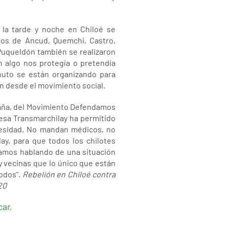
 la tarde y noche en Chiloé se
tos de Ancud, Quemchi, Castro,
 Puqueldón también se realizaron
n algo nos protegía o pretendía
nuto se están organizando para
n desde el movimiento social.
ntaña, del Movimiento Defendamos
resa Transmarchilay ha permitido
cesidad. No mandan médicos, no
ay, para que todos los chilotes
amos hablando de una situación
 vecinas que lo único que están
todos”.
Rebelión en Chiloé contra
20
car,