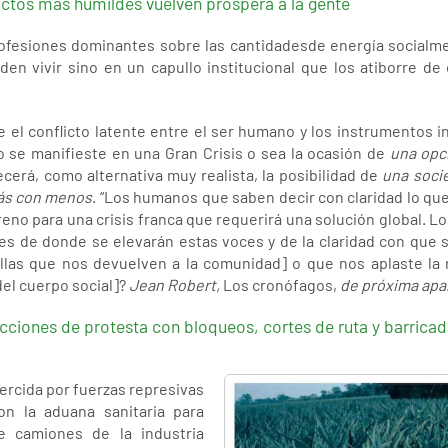
actos más humildes vuelven próspera a la gente
rofesiones dominantes sobre las cantidadesde energía socialme
n vivir sino en un capullo institucional que los atiborre de e
el conflicto latente entre el ser humano y los instrumentos indu
o se manifieste en una Gran Crisis o sea la ocasión de
una opc
arecerá, como alternativa muy realista, la posibilidad de
una soci
́s con menos
. “Los humanos que saben decir con claridad lo que
reno para una crisis franca que requerirá una solución global. L
tes de donde se elevarán estas voces y de la claridad con que 
llas que nos devuelven a la comunidad] o que nos aplaste la
del cuerpo social]?
Jean Robert,
Los cronófagos,
de próxima apar
acciones de protesta con bloqueos, cortes de ruta y barrica
ercida por fuerzas represivas
on la aduana sanitaria para
de camiones de la industria