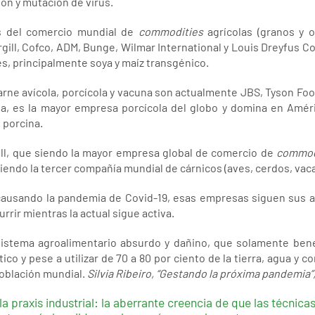
sión y mutación de virus.
s del comercio mundial de
commodities
agrícolas (granos y o
gill, Cofco, ADM, Bunge, Wilmar International y Louis Dreyfus C
les, principalmente soya y maíz transgénico.
ne avícola, porcícola y vacuna son actualmente JBS, Tyson Foo
a, es la mayor empresa porcícola del globo y domina en Améri
e porcina.
gill, que siendo la mayor empresa global de comercio de
commod
siendo la tercer compañía mundial de cárnicos (aves, cerdos, vaca
causando la pandemia de Covid-19, esas empresas siguen sus a
rrir mientras la actual sigue activa.
istema agroalimentario absurdo y dañino, que solamente benef
ico y pese a utilizar de 70 a 80 por ciento de la tierra, agua y 
población mundial.
Silvia Ribeiro, “Gestando la próxima pandemia”
a praxis industrial: la aberrante creencia de que las técnica