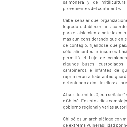
salmonera y de mitilicultur
provenientes del continente.
Cabe señalar que organizacion
logrado establecer un acuerdo
para el aislamiento ante la emer
más aún considerando que en el
de contagio, fijándose que pas
sólo alimentos e insumos bás
permitió el flujo de camiones
algunos buses, custodiados 
carabineros e infantes de gu
reprimieron a habitantes guardi
deteniendo a dos de ellos: al pr
Al ser detenido, Ojeda señaló: “
a Chiloé. En estos días complej
gobierno regional y varias autor
Chiloé es un archipiélago con m
de extrema vulnerabilidad por no