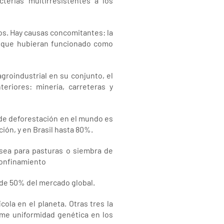
terias multirresistentes a los
os. Hay causas concomitantes: la
ad que hubieran funcionado como
groindustrial en su conjunto, el
eriores: minería, carreteras y
a de deforestación en el mundo es
ión, y en Brasil hasta 80%.
: sea para pasturas o siembra de
confinamiento
 de 50% del mercado global.
ola en el planeta. Otras tres la
rme uniformidad genética en los