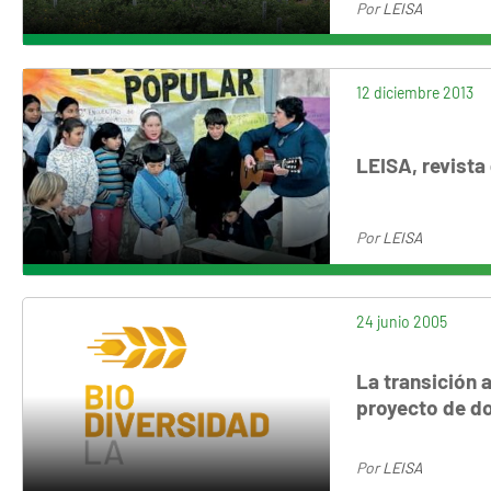
Por
LEISA
12 diciembre 2013
LEISA, revista
Por
LEISA
24 junio 2005
La transición 
proyecto de d
Por
LEISA