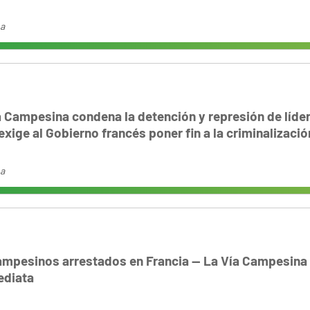
na
a Campesina condena la detención y represión de líde
xige al Gobierno francés poner fin a la criminalizació
na
mpesinos arrestados en Francia — La Vía Campesina 
ediata