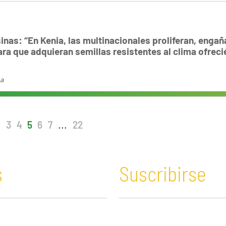
as: “En Kenia, las multinacionales proliferan, engañ
ara que adquieran semillas resistentes al clima ofreci
na
.
3
4
5
6
7
...
22
s
Suscribirse
n y Educación
Guatemala
Economía verde