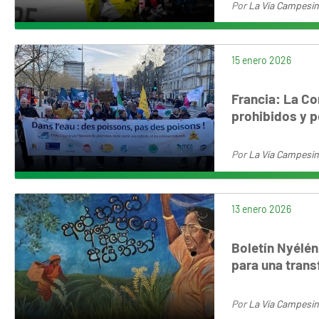
Por
La Vía Campesi
15 enero 2026
Francia: La Co
prohibidos y p
Por
La Vía Campesi
13 enero 2026
Boletín Nyélén
para una tran
Por
La Vía Campesi