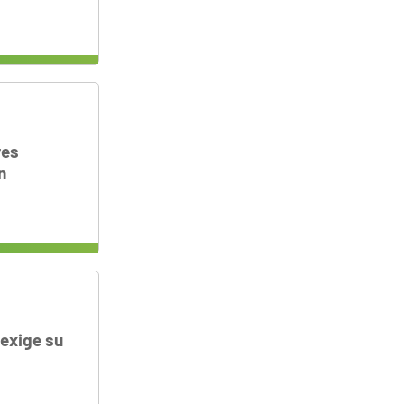
res
n
exige su