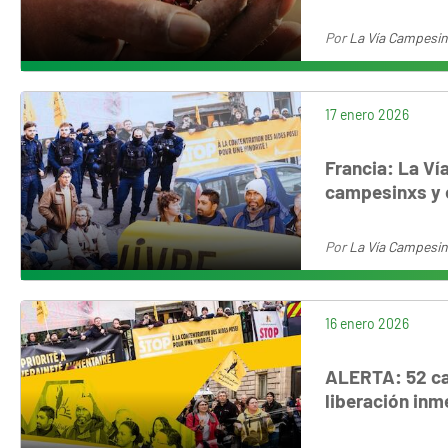
Por
La Vía Campesi
17 enero 2026
Francia: La Ví
campesinxs y e
Por
La Vía Campesi
16 enero 2026
ALERTA: 52 ca
liberación inm