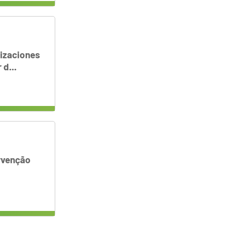
nizaciones
d...
rvenção