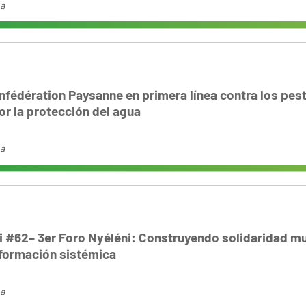
na
nfédération Paysanne en primera línea contra los pes
or la protección del agua
na
i #62– 3er Foro Nyéléni: Construyendo solidaridad m
sformación sistémica
na