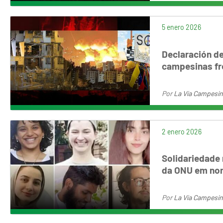
5 enero 2026
Declaración de
campesinas fre
Por
La Vía Campesi
2 enero 2026
Solidariedade
da ONU em nom
Por
La Vía Campesi