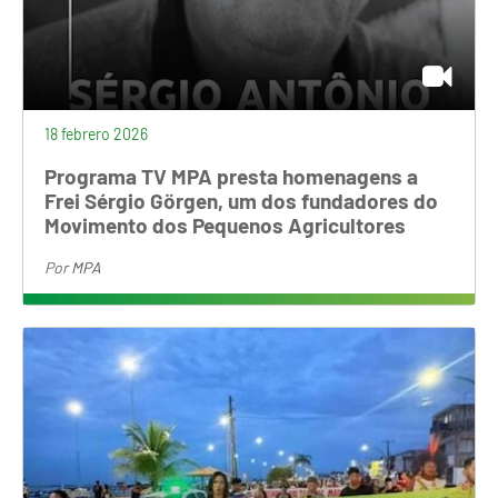
BRASIL
18 febrero 2026
Na terça-feira (3/02), o programa TV MPA em
parceria com a TV Comunitária de Brasília e
Programa TV MPA presta homenagens a
conduzido pelo jornalista Paulo Miranda, foi
Frei Sérgio Görgen, um dos fundadores do
Movimento dos Pequenos Agricultores
inteiramente dedicado à despedida de um
dos fundadores do MPA, Frei Sérgio Görgen.
Por
MPA