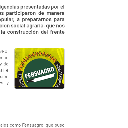
xigencias presentadas por el
es participaron de manera
pular, a prepararnos para
ción social agraria, que nos
 la construcción del frente
AGRO,
en un
 y de
al e
ación
es y
onales como Fensuagro, que puso