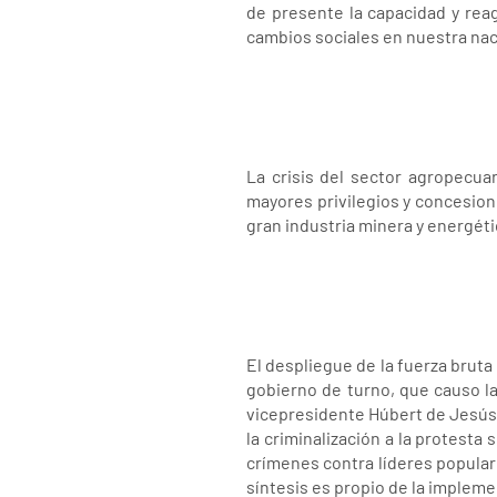
de presente la capacidad y rea
cambios sociales en nuestra nac
La crisis del sector agropecua
mayores privilegios y concesione
gran industria minera y energétic
El despliegue de la fuerza bruta
gobierno de turno, que causo l
vicepresidente Húbert de Jesús
la criminalización a la protesta
crímenes contra líderes populare
síntesis es propio de la implem