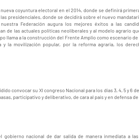
na nueva coyuntura electoral en el 2014, donde se definirá prime
las presidenciales, donde se decidirá sobre el nuevo mandatario
 nuestra Federación augura los mejores éxitos a las candi
n de las actuales políticas neoliberales y al modelo agrario qu
o llama a la construcción del Frente Amplio como escenario de co
ha y la movilización popular, por la reforma agraria, los der
dido convocar su XI congreso Nacional para los días 3, 4, 5 y 6 de
as, participativo y deliberativo, de cara al país y en defensa 
el gobierno nacional de dar salida de manera inmediata a las