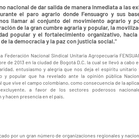
rno nacional de dar salida de manera inmediata a las e
rante el paro agrario donde Fensuagro y sus bas
mos llamar al conjunto del movimiento agrario y po
aración de la gran cumbre agraria y popular, la moviliza
ad popular y el fortalecimiento organizativo, hacia
de la democracia y la paz con justicia social."
la Federación Nacional Sindical Unitaria Agropecuaria FENSU
bre de 2013 en la ciudad de Bogotá D.C. la cual se llevó a cabo 
ridad, entusiasmo y alegría que nos deja el espíritu unitario
io y popular que ha revelado ante la opinión pública Nacion
ral que vive el campo colombiano, como consecuencia de la aplic
excluyente, a favor de los sectores poderosos nacional
y hacen presencia en el país.
vocado por un gran número de organizaciones regionales y naci