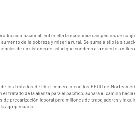
 producción nacional, entre ella la economía campesina, se conju
 aumento de la pobreza y miseria rural. Se suma a ello la situa
uencias de un sistema de salud que condena a la muerte a miles
 de los tratados de libre comercio con los EEUU de Norteaméric
 el tratado de la alianza para el pacifico, aunará el camino haci
 de precarización laboral para millones de trabajadores y la qu
 la agropecuaria.