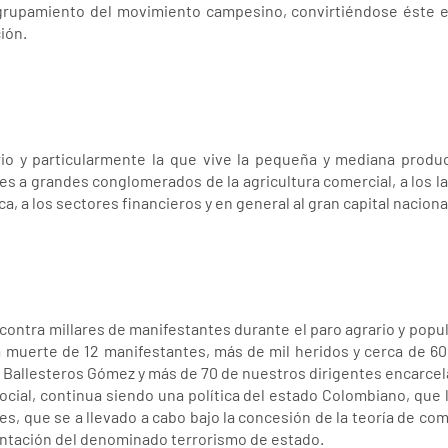
grupamiento del movimiento campesino, convirtiéndose éste e
ión.
rio y particularmente la que vive la pequeña y mediana prod
s a grandes conglomerados de la agricultura comercial, a los lat
a, a los sectores financieros y en general al gran capital naciona
 contra millares de manifestantes durante el paro agrario y popu
a muerte de 12 manifestantes, más de mil heridos y cerca de 60
 Ballesteros Gómez y más de 70 de nuestros dirigentes encarce
 social, continua siendo una política del estado Colombiano, que 
s, que se a llevado a cabo bajo la concesión de la teoría de co
entación del denominado terrorismo de estado.