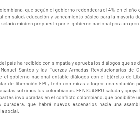
colombiana, que según el gobierno redondeara el 4% en el año e
ial en salud, educación y saneamiento básico para la mayoría 
 salario mínimo propuesto por el gobierno nacional para un gran
del país ha recibido con simpatía y aprueba los diálogos que se d
 Manuel Santos y las Fuerzas Armadas Revolucionarias de C
e el gobierno nacional entable diálogos con el Ejército de Li
ar de liberación EPL, todo con miras a lograr una solución polí
écadas sufrimos los colombianos. FENSUAGRO saluda y apoya t
 partes involucradas en el conflicto colombiano, que posibilite
y duradera, que habrá nuevos escenarios hacia una asamble
ia social.