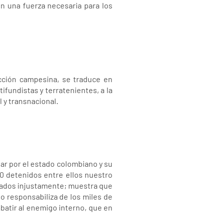
n una fuerza necesaria para los
ucción campesina, se traduce en
ifundistas y terratenientes, a la
l y transnacional.
lar por el estado colombiano y su
0 detenidos entre ellos nuestro
lados injustamente; muestra que
lo responsabiliza de los miles de
mbatir al enemigo interno, que en