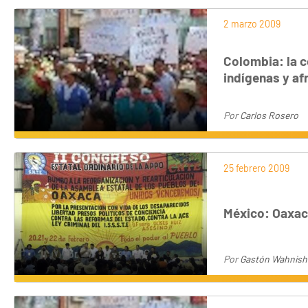
2 marzo 2009
Colombia: la c
indígenas y a
Por
Carlos Rosero
25 febrero 2009
México: Oaxaca
Por
Gastón Wahnish