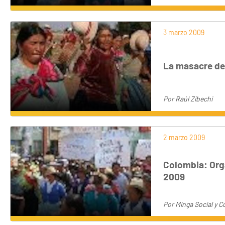
3 marzo 2009
La masacre de
Por
Raúl Zibechi
2 marzo 2009
Colombia: Orga
2009
Por
Minga Social y C