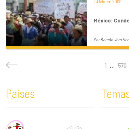
23 febrero 2009
México: Conde
Por
Ramón Vera Herre
1
...
570
Paises
Tema
África
Acaparamiento de tierras
Bolivia
Comunicació