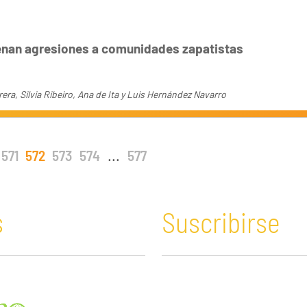
nan agresiones a comunidades zapatistas
ra, Silvia Ribeiro, Ana de Ita y Luis Hernández Navarro
571
572
573
574
...
577
s
Suscribirse
n y Educación
Guatemala
Economía verde