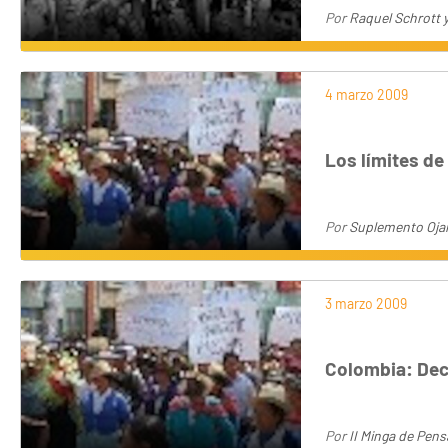
Por
Raquel Schrott y
4 marzo 2009
Los límites de
Por
Suplemento Oja
3 marzo 2009
Colombia: Decl
Por
II Minga de Pen