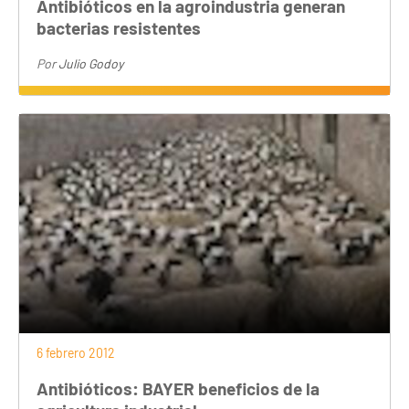
Antibióticos en la agroindustria generan
bacterias resistentes
Por
Julio Godoy
6 febrero 2012
Antibióticos: BAYER beneficios de la