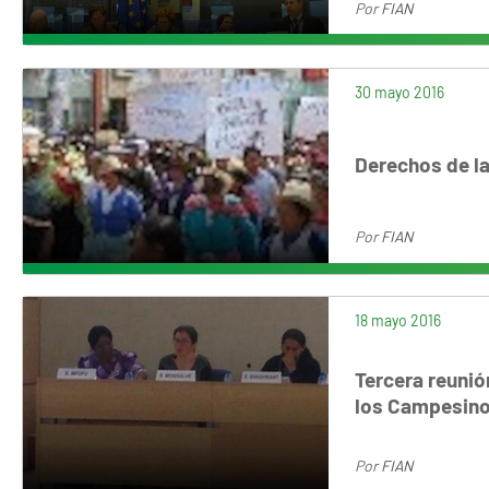
Por
FIAN
30 mayo 2016
Derechos de l
Por
FIAN
18 mayo 2016
Tercera reunió
los Campesin
Por
FIAN