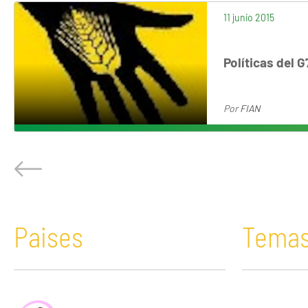
11 junio 2015
Políticas del G
Por
FIAN
Paises
Tema
África
Acaparamiento de tierras
Bolivia
Comunicació