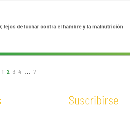
7, lejos de luchar contra el hambre y la malnutrición
1
2
3
4
...
7
s
Suscribirse
n y Educación
Guatemala
Economía verde