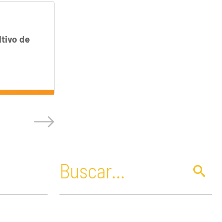
tivo de
Paraguay
Petróleo