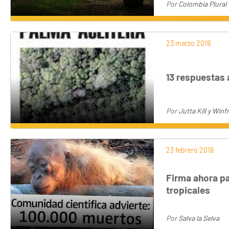
Por
Colombia Plural
23 marzo 2018
13 respuestas 
Por
Jutta Kill y Win
23 febrero 2018
Firma ahora pa
tropicales
Por
Salva la Selva