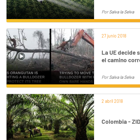
Por
Salva la Selva
27 junio 2018
La UE decide s
el camino corr
Por
Salva la Selva
2 abril 2018
Colombia - ZID