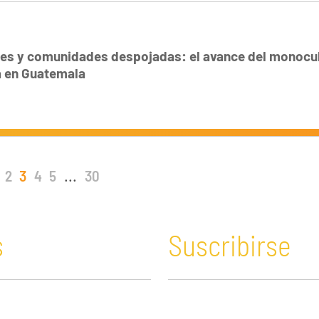
des y comunidades despojadas: el avance del monocul
a en Guatemala
2
3
4
5
...
30
s
Suscribirse
n y Educación
Guatemala
Economía verde