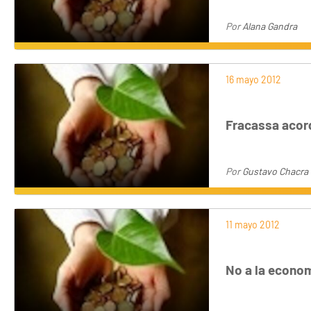
Por
Alana Gandra
16 mayo 2012
Fracassa acor
Por
Gustavo Chacra
11 mayo 2012
No a la econom