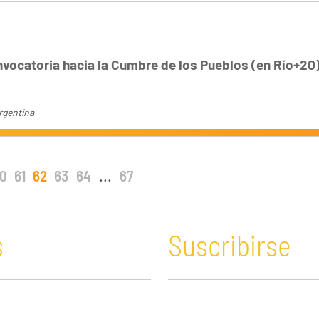
vocatoria hacia la Cumbre de los Pueblos (en Río+20
rgentina
0
61
62
63
64
...
67
s
Suscribirse
n y Educación
Guatemala
Economía verde