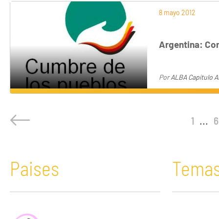
8 mayo 2012
Argentina: Con
Por
ALBA Capítulo A
1
...
6
Paises
Tema
África
Acaparamiento de tierras
Bolivia
Comunicació