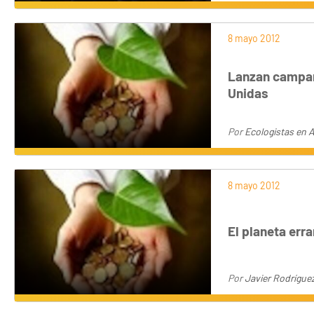
8 mayo 2012
Lanzan campañ
Unidas
Por
Ecologistas en 
8 mayo 2012
El planeta err
Por
Javier Rodrígue