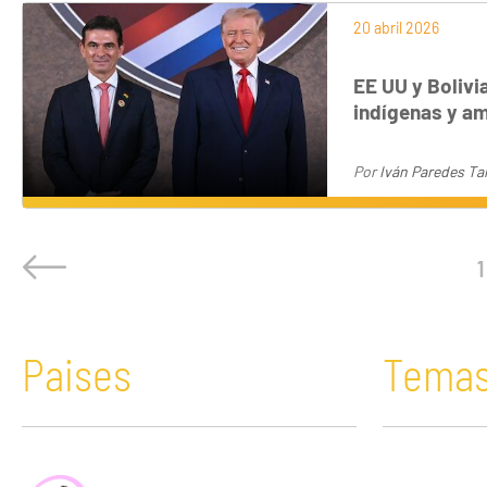
20 abril 2026
EE UU y Bolivia
indígenas y am
Por
Iván Paredes T
1
Paises
Tema
África
Acaparamiento de tierras
Bolivia
Comunicació