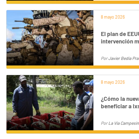
8 mayo 2026
El plan de EEU
intervención mi
Por
Javier Bedía Pr
8 mayo 2026
¿Cómo la nueva
beneficiar a lx
Por
La Vía Campesi