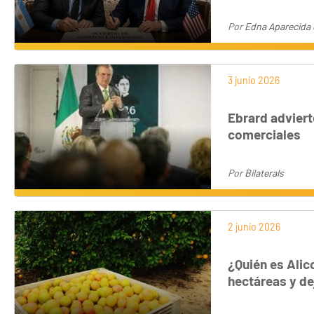
Por
Edna Aparecida 
3 junio 2026
Ebrard adviert
comerciales
Por
Bilaterals
2 junio 2026
¿Quién es Alic
hectáreas y de