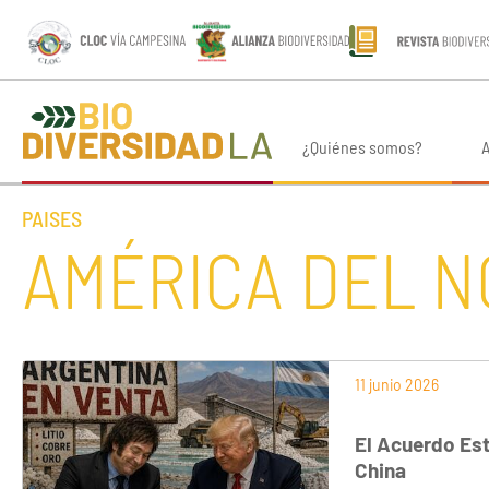
¿Quiénes somos?
A
PAISES
AMÉRICA DEL 
11 junio 2026
El Acuerdo Es
China