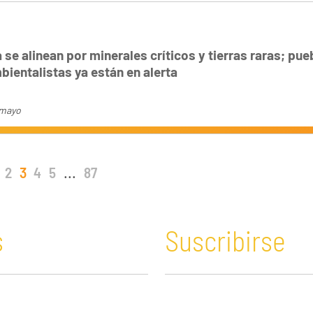
 se alinean por minerales críticos y tierras raras; pue
bientalistas ya están en alerta
amayo
2
3
4
5
...
87
s
Suscribirse
n y Educación
Guatemala
Economía verde