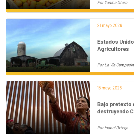
Por
Yanina Otero
21 mayo 2026
Estados Unidos
Agricultores
Por
La Vía Campesi
15 mayo 2026
Bajo pretexto 
destruyendo C
Por
Isabel Ortega