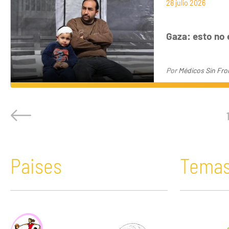
28 julio 2026
Gaza: esto no e
Por
Médicos Sin Fro
Paises
Tema
África
Acaparamiento de tierras
Bolivia
Comunicació