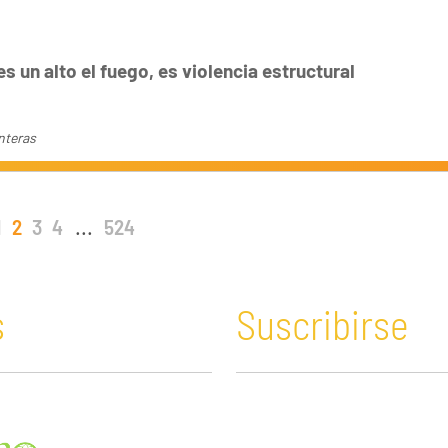
s un alto el fuego, es violencia estructural
nteras
1
2
3
4
...
524
s
Suscribirse
n y Educación
Guatemala
Economía verde