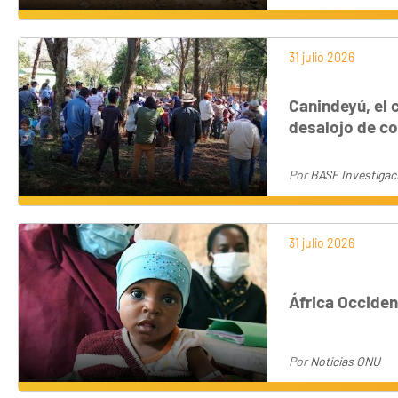
31 julio 2026
Canindeyú, el 
desalojo de 
Por
BASE Investigac
31 julio 2026
África Occiden
Por
Noticias ONU