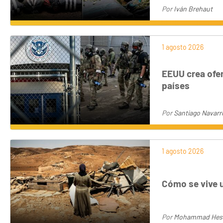
Por
Iván Brehaut
1 agosto 2026
EEUU crea ofen
países
Por
Santiago Navarr
1 agosto 2026
Cómo se vive 
Por
Mohammad Hesha