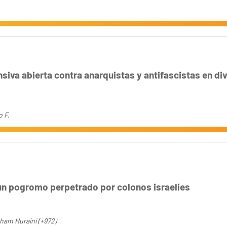
siva abierta contra anarquistas y antifascistas en di
o F.
un pogromo perpetrado por colonos israelíes
m Huraini (+972)