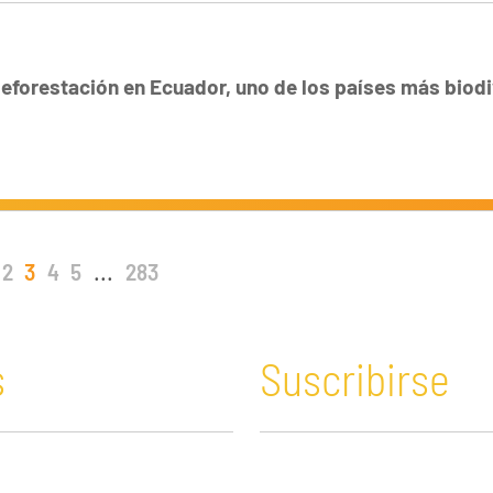
deforestación en Ecuador, uno de los países más biod
2
3
4
5
...
283
s
Suscribirse
n y Educación
Guatemala
Economía verde