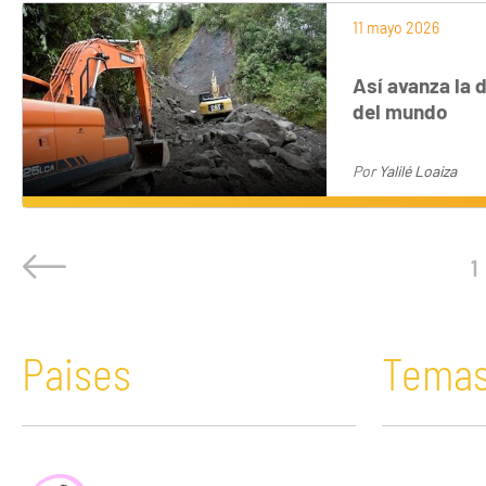
11 mayo 2026
Así avanza la 
del mundo
Por
Yalilé Loaiza
1
Paises
Tema
África
Acaparamiento de tierras
Bolivia
Comunicació