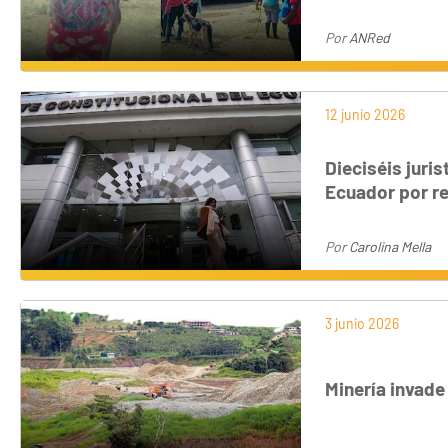
Por
ANRed
12 junio 2026
Dieciséis juri
Ecuador por re
Por
Carolina Mella
3 junio 2026
Minería invade