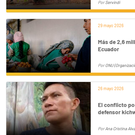
Por
Servindi
29 mayo 2026
Más de 2,6 mil
Ecuador
Por
ONU (Organizaci
26 mayo 2026
El conflicto po
defensor kich
Por
Ana Cristina Alv